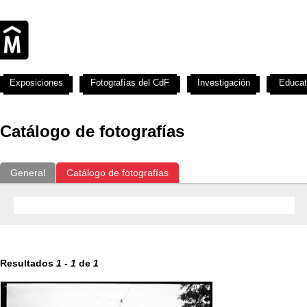
Exposiciones
Fotografías del CdF
Investigación
Educat
Catálogo de fotografías
General
Catálogo de fotografías
Resultados
1
-
1
de
1