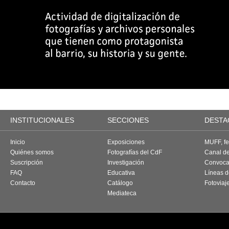
INSTITUCIONALES
SECCIONES
DESTA
Inicio
Exposiciones
MUFF, fes
Quiénes somos
Fotografías del CdF
Canal d
Suscripción
Investigación
Convoca
FAQ
Educativa
Líneas d
Contacto
Catálogo
Fotoviaj
Mediateca