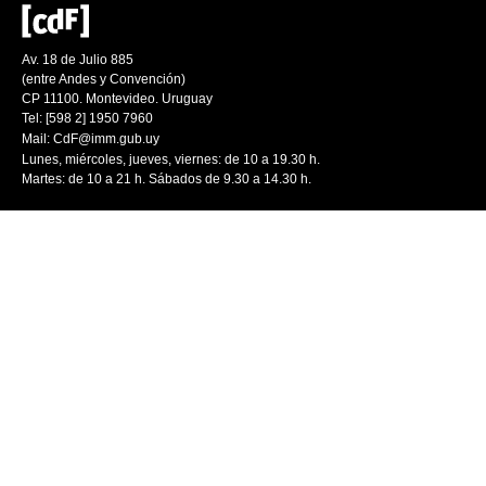
Av. 18 de Julio 885
(entre Andes y Convención)
CP 11100. Montevideo. Uruguay
Tel: [598 2] 1950 7960
Mail:
CdF@imm.gub.uy
Lunes, miércoles, jueves, viernes: de 10 a 19.30 h.
Martes: de 10 a 21 h. Sábados de 9.30 a 14.30 h.