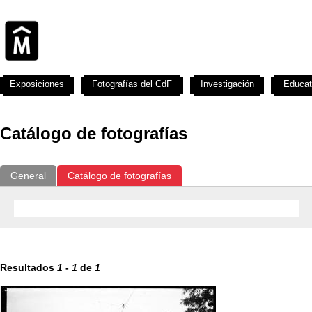
Exposiciones
Fotografías del CdF
Investigación
Educat
Catálogo de fotografías
General
Catálogo de fotografías
Resultados
1
-
1
de
1