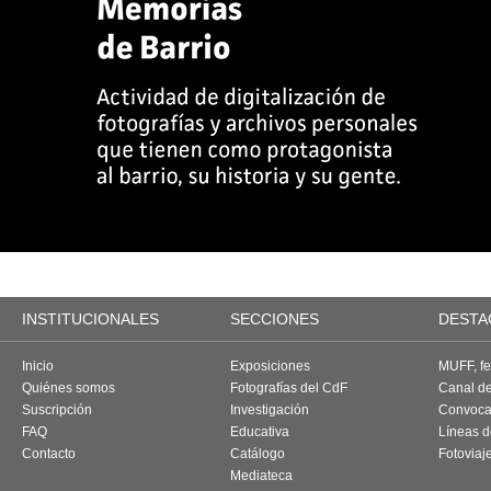
INSTITUCIONALES
SECCIONES
DESTA
Inicio
Exposiciones
MUFF, fes
Quiénes somos
Fotografías del CdF
Canal d
Suscripción
Investigación
Convoca
FAQ
Educativa
Líneas d
Contacto
Catálogo
Fotoviaj
Mediateca