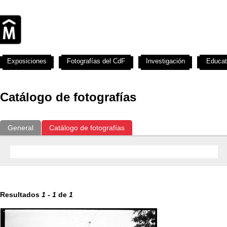
Exposiciones
Fotografías del CdF
Investigación
Educat
Catálogo de fotografías
General
Catálogo de fotografías
Resultados
1
-
1
de
1