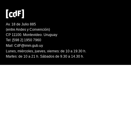
Av. 18 de Julio 885
(entre Andes y Convención)
CP 11100. Montevideo. Uruguay
Tel: [598 2] 1950 7960
Mail:
CdF@imm.gub.uy
Lunes, miércoles, jueves, viernes: de 10 a 19.30 h.
Martes: de 10 a 21 h. Sábados de 9.30 a 14.30 h.