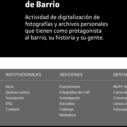
INSTITUCIONALES
SECCIONES
DESTA
Inicio
Exposiciones
MUFF, fes
Quiénes somos
Fotografías del CdF
Canal d
Suscripción
Investigación
Convoca
FAQ
Educativa
Líneas d
Contacto
Catálogo
Fotoviaj
Mediateca