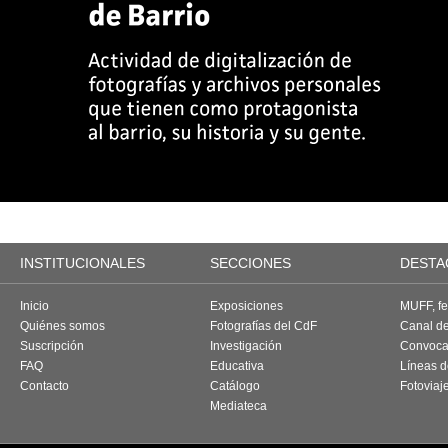
INSTITUCIONALES
SECCIONES
DESTA
Inicio
Exposiciones
MUFF, fes
Quiénes somos
Fotografías del CdF
Canal d
Suscripción
Investigación
Convoca
FAQ
Educativa
Líneas d
Contacto
Catálogo
Fotoviaj
Mediateca