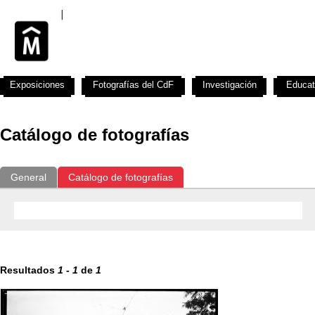
Exposiciones
Fotografías del CdF
Investigación
Educat
Catálogo de fotografías
General
Catálogo de fotografías
Resultados
1
-
1
de
1