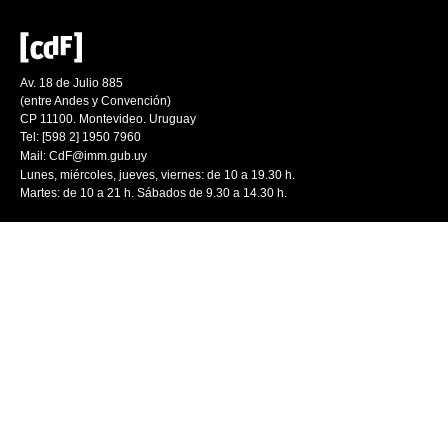
Av. 18 de Julio 885
(entre Andes y Convención)
CP 11100. Montevideo. Uruguay
Tel: [598 2] 1950 7960
Mail:
CdF@imm.gub.uy
Lunes, miércoles, jueves, viernes: de 10 a 19.30 h.
Martes: de 10 a 21 h. Sábados de 9.30 a 14.30 h.