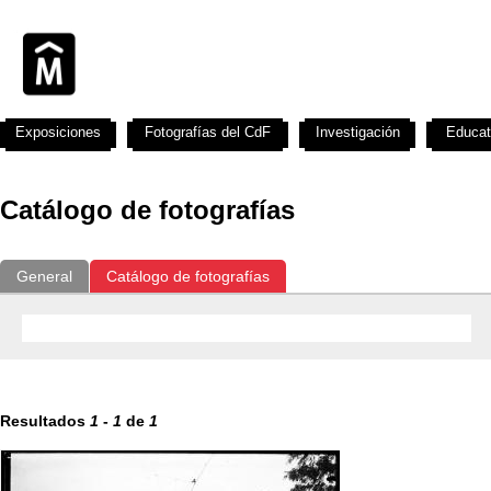
Exposiciones
Fotografías del CdF
Investigación
Educat
Catálogo de fotografías
General
Catálogo de fotografías
Resultados
1
-
1
de
1