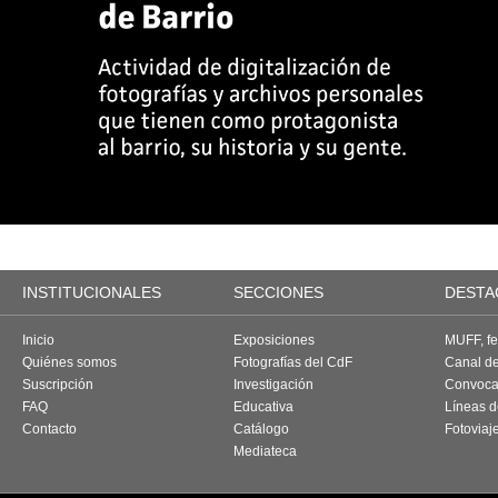
INSTITUCIONALES
SECCIONES
DESTA
Inicio
Exposiciones
MUFF, fes
Quiénes somos
Fotografías del CdF
Canal d
Suscripción
Investigación
Convoca
FAQ
Educativa
Líneas d
Contacto
Catálogo
Fotoviaj
Mediateca