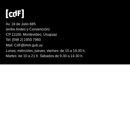
Av. 18 de Julio 885
(entre Andes y Convención)
CP 11100. Montevideo. Uruguay
Tel: [598 2] 1950 7960
Mail:
CdF@imm.gub.uy
Lunes, miércoles, jueves, viernes: de 10 a 19.30 h.
Martes: de 10 a 21 h. Sábados de 9.30 a 14.30 h.