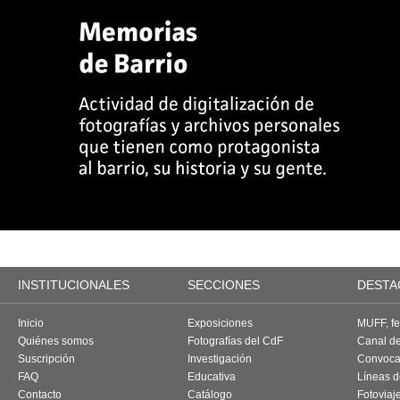
INSTITUCIONALES
SECCIONES
DESTA
Inicio
Exposiciones
MUFF, fes
Quiénes somos
Fotografías del CdF
Canal d
Suscripción
Investigación
Convoca
FAQ
Educativa
Líneas d
Contacto
Catálogo
Fotoviaj