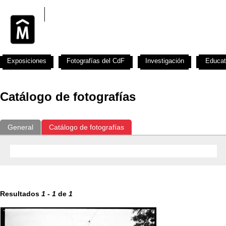
Exposiciones
Fotografías del CdF
Investigación
Educat
Catálogo de fotografías
General
Catálogo de fotografías
Resultados
1
-
1
de
1