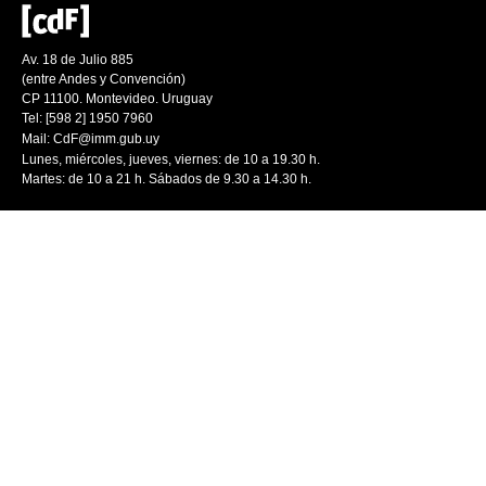
Av. 18 de Julio 885
(entre Andes y Convención)
CP 11100. Montevideo. Uruguay
Tel: [598 2] 1950 7960
Mail:
CdF@imm.gub.uy
Lunes, miércoles, jueves, viernes: de 10 a 19.30 h.
Martes: de 10 a 21 h. Sábados de 9.30 a 14.30 h.