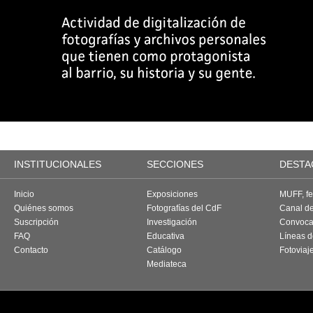
INSTITUCIONALES
SECCIONES
DESTA
Inicio
Exposiciones
MUFF, fes
Quiénes somos
Fotografías del CdF
Canal d
Suscripción
Investigación
Convoca
FAQ
Educativa
Líneas d
Contacto
Catálogo
Fotoviaj
Mediateca