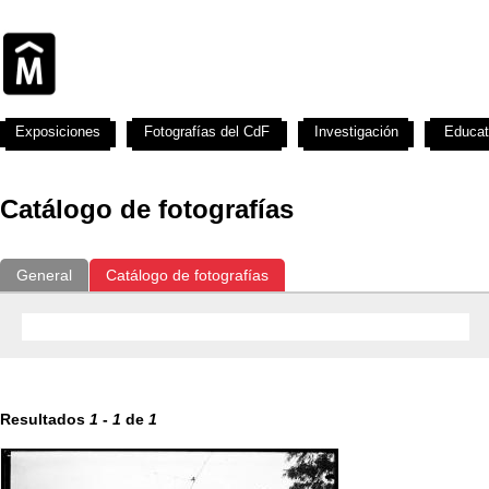
Exposiciones
Fotografías del CdF
Investigación
Educat
Catálogo de fotografías
General
Catálogo de fotografías
Resultados
1
-
1
de
1