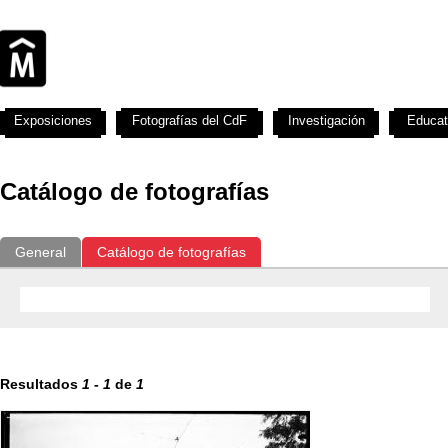
Exposiciones
Fotografías del CdF
Investigación
Educat
Catálogo de fotografías
General
Catálogo de fotografías
Resultados
1
-
1
de
1