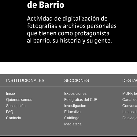
INSTITUCIONALES
SECCIONES
DESTA
Inicio
Exposiciones
MUFF, fes
Quiénes somos
Fotografías del CdF
Canal d
Suscripción
Investigación
Convoca
FAQ
Educativa
Líneas d
Contacto
Catálogo
Fotoviaj
Mediateca