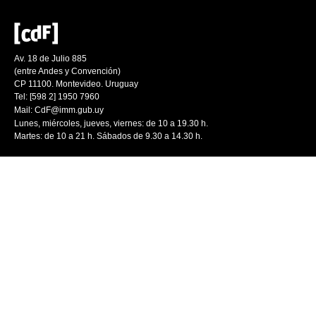
Av. 18 de Julio 885
(entre Andes y Convención)
CP 11100. Montevideo. Uruguay
Tel: [598 2] 1950 7960
Mail:
CdF@imm.gub.uy
Lunes, miércoles, jueves, viernes: de 10 a 19.30 h.
Martes: de 10 a 21 h. Sábados de 9.30 a 14.30 h.