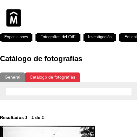
Exposiciones
Fotografías del CdF
Investigación
Educat
Catálogo de fotografías
General
Catálogo de fotografías
Resultados
1
-
1
de
1