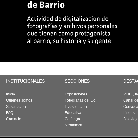
INSTITUCIONALES
SECCIONES
DESTA
Inicio
Exposiciones
MUFF, fes
Quiénes somos
Fotografías del CdF
Canal d
Suscripción
Investigación
Convoca
FAQ
Educativa
Líneas d
Contacto
Catálogo
Fotoviaj
Mediateca