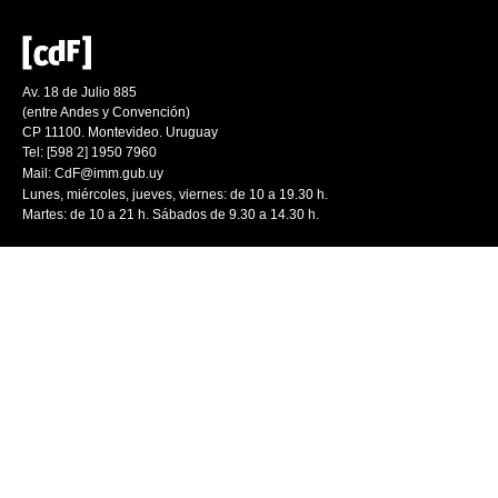
Av. 18 de Julio 885
(entre Andes y Convención)
CP 11100. Montevideo. Uruguay
Tel: [598 2] 1950 7960
Mail:
CdF@imm.gub.uy
Lunes, miércoles, jueves, viernes: de 10 a 19.30 h.
Martes: de 10 a 21 h. Sábados de 9.30 a 14.30 h.