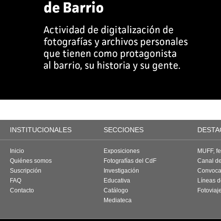
INSTITUCIONALES
SECCIONES
DESTA
Inicio
Exposiciones
MUFF, fes
Quiénes somos
Fotografías del CdF
Canal d
Suscripción
Investigación
Convoca
FAQ
Educativa
Líneas d
Contacto
Catálogo
Fotoviaj
Mediateca