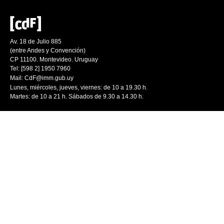
Av. 18 de Julio 885
(entre Andes y Convención)
CP 11100. Montevideo. Uruguay
Tel: [598 2] 1950 7960
Mail:
CdF@imm.gub.uy
Lunes, miércoles, jueves, viernes: de 10 a 19.30 h.
Martes: de 10 a 21 h. Sábados de 9.30 a 14.30 h.