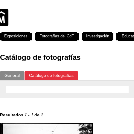
Exposiciones
Fotografías del CdF
Investigación
Educat
Catálogo de fotografías
General
Catálogo de fotografías
Resultados
1
-
1
de
1