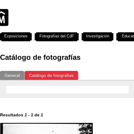
Exposiciones
Fotografías del CdF
Investigación
Educat
Catálogo de fotografías
General
Catálogo de fotografías
Resultados
1
-
1
de
1