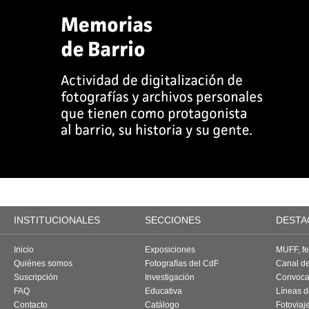
INSTITUCIONALES
SECCIONES
DESTA
Inicio
Exposiciones
MUFF, fes
Quiénes somos
Fotografías del CdF
Canal d
Suscripción
Investigación
Convoca
FAQ
Educativa
Líneas d
Contacto
Catálogo
Fotoviaj