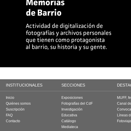
INSTITUCIONALES
SECCIONES
DESTA
Inicio
Exposiciones
MUFF, fes
Quiénes somos
Fotografías del CdF
Canal d
Suscripción
Investigación
Convoca
FAQ
Educativa
Líneas d
Contacto
Catálogo
Fotoviaj
Mediateca