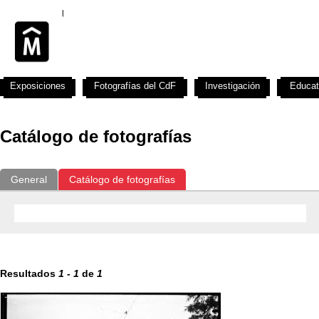
Exposiciones
Fotografías del CdF
Investigación
Educat
Catálogo de fotografías
General
Catálogo de fotografías
Resultados
1
-
1
de
1