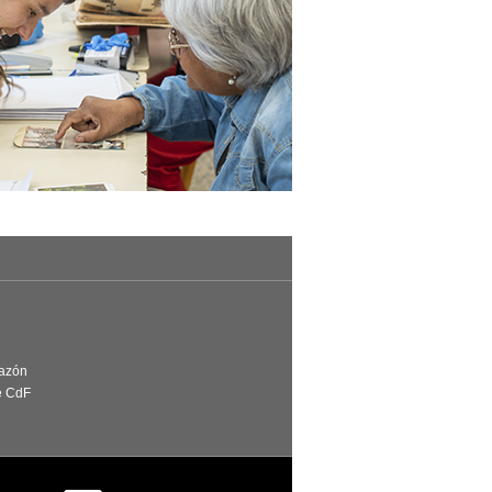
Razón
e CdF