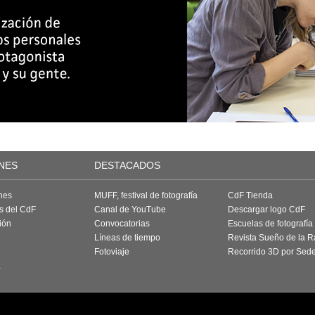
NES
DESTACADOS
nes
MUFF, festival de fotografía
CdF Tienda
as del CdF
Canal de YouTube
Descargar logo CdF
ión
Convocatorias
Escuelas de fotografía
Líneas de tiempo
Revista Sueño de la 
Fotoviaje
Recorrido 3D por Sed
a