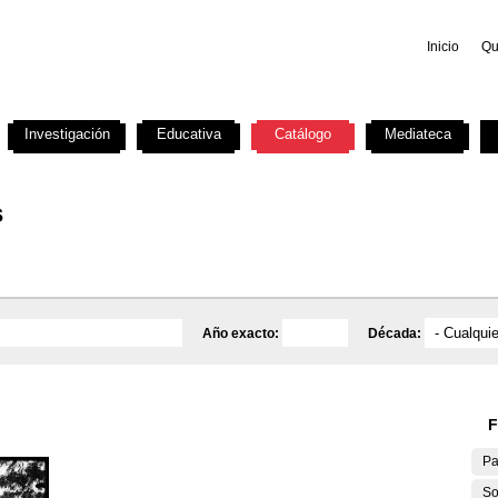
Inicio
Qu
Investigación
Educativa
Catálogo
Mediateca
s
Año exacto:
Década:
F
Pa
So