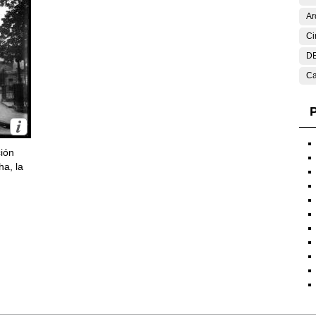
Ar
Ci
DE
Ca
P
ción
ha, la