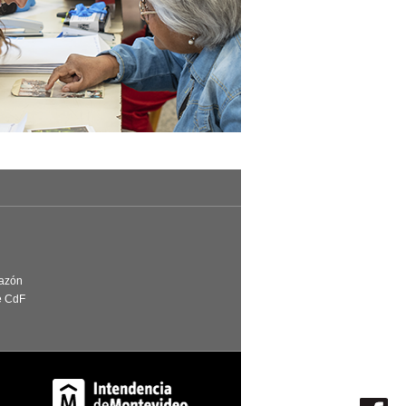
Razón
e CdF