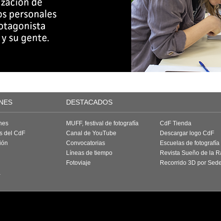
NES
DESTACADOS
nes
MUFF, festival de fotografía
CdF Tienda
as del CdF
Canal de YouTube
Descargar logo CdF
ión
Convocatorias
Escuelas de fotografía
Líneas de tiempo
Revista Sueño de la 
Fotoviaje
Recorrido 3D por Sed
a