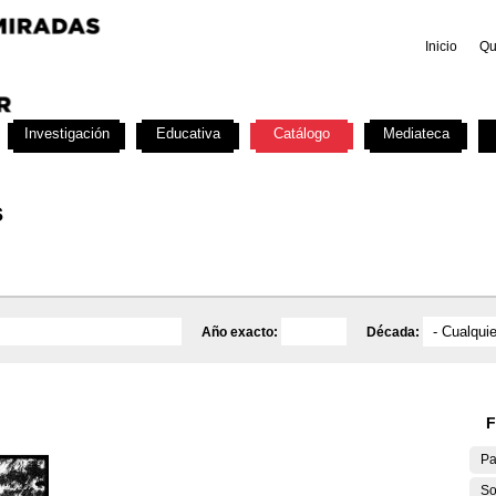
Inicio
Qu
Investigación
Educativa
Catálogo
Mediateca
s
Año exacto:
Década:
F
Pa
So