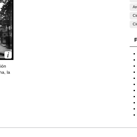
Ar
Ci
Ci
P
ción
ha, la