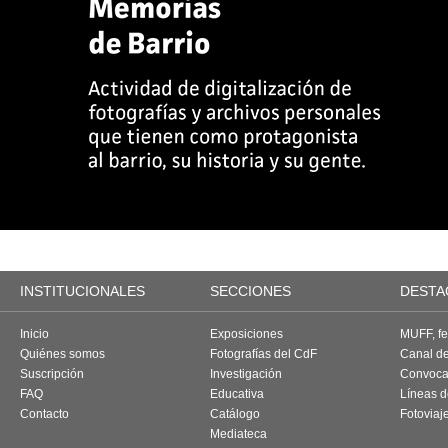
INSTITUCIONALES
SECCIONES
DESTA
Inicio
Exposiciones
MUFF, fes
Quiénes somos
Fotografías del CdF
Canal d
Suscripción
Investigación
Convoca
FAQ
Educativa
Líneas d
Contacto
Catálogo
Fotoviaj
Mediateca