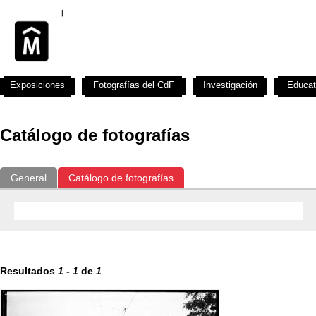
Exposiciones
Fotografías del CdF
Investigación
Educat
Catálogo de fotografías
General
Catálogo de fotografías
Resultados
1
-
1
de
1