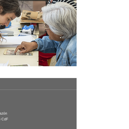
Razón
e CdF