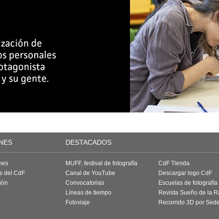
NES
DESTACADOS
nes
MUFF, festival de fotografía
CdF Tienda
as del CdF
Canal de YouTube
Descargar logo CdF
ión
Convocatorias
Escuelas de fotografía
Líneas de tiempo
Revista Sueño de la 
Fotoviaje
Recorrido 3D por Sed
a