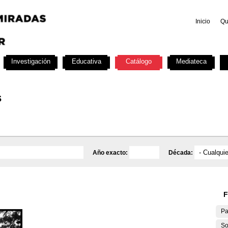
Inicio
Qu
Investigación
Educativa
Catálogo
Mediateca
s
Año exacto:
Década:
F
Pa
So