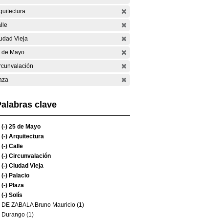
quitectura
lle
udad Vieja
 de Mayo
rcunvalación
aza
alabras clave
(-)
25 de Mayo
(-)
Arquitectura
(-)
Calle
(-)
Circunvalación
(-)
Ciudad Vieja
(-)
Palacio
(-)
Plaza
(-)
Solís
DE ZABALA Bruno Mauricio (1)
Durango (1)