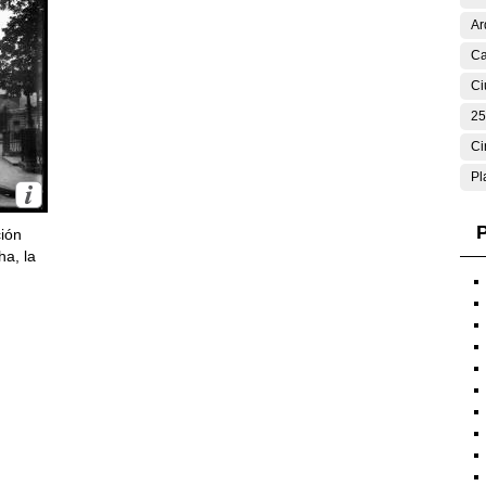
Ar
Ca
Ci
25
Ci
Pl
P
ción
ha, la