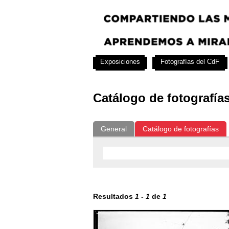
Exposiciones
Fotografías del CdF
Catálogo de fotografía
General
Catálogo de fotografías
Resultados
1
-
1
de
1