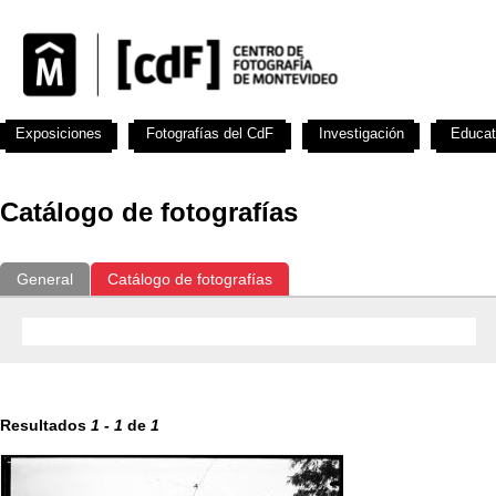
Exposiciones
Fotografías del CdF
Investigación
Educat
Catálogo de fotografías
General
Catálogo de fotografías
Resultados
1
-
1
de
1