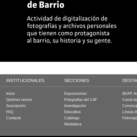
INSTITUCIONALES
SECCIONES
DESTA
Inicio
Exposiciones
MUFF, fes
Quiénes somos
Fotografías del CdF
Canal d
Suscripción
Investigación
Convoca
FAQ
Educativa
Líneas d
Contacto
Catálogo
Fotoviaj
Mediateca