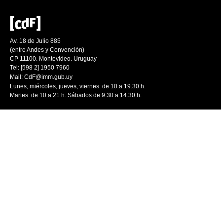
Av. 18 de Julio 885
(entre Andes y Convención)
CP 11100. Montevideo. Uruguay
Tel: [598 2] 1950 7960
Mail:
CdF@imm.gub.uy
Lunes, miércoles, jueves, viernes: de 10 a 19.30 h.
Martes: de 10 a 21 h. Sábados de 9.30 a 14.30 h.