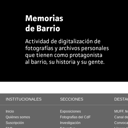
INSTITUCIONALES
SECCIONES
DESTA
Inicio
Exposiciones
MUFF, fes
Quiénes somos
Fotografías del CdF
Canal d
Suscripción
Investigación
Convoca