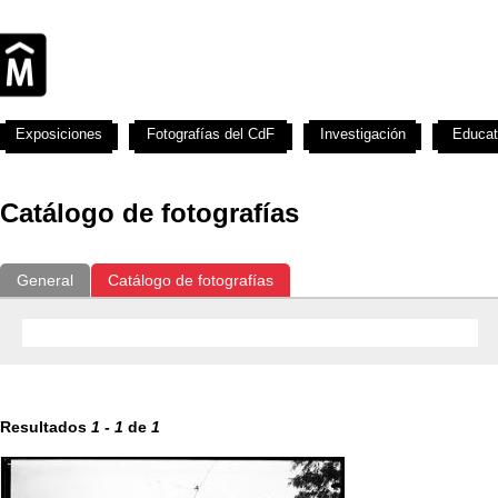
Exposiciones
Fotografías del CdF
Investigación
Educat
Catálogo de fotografías
General
Catálogo de fotografías
Resultados
1
-
1
de
1