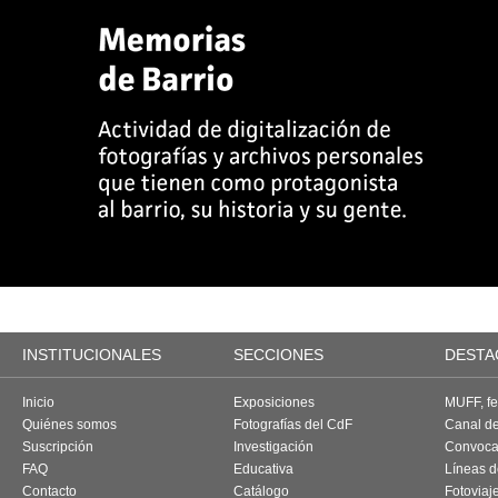
INSTITUCIONALES
SECCIONES
DESTA
Inicio
Exposiciones
MUFF, fes
Quiénes somos
Fotografías del CdF
Canal d
Suscripción
Investigación
Convoca
FAQ
Educativa
Líneas d
Contacto
Catálogo
Fotoviaj