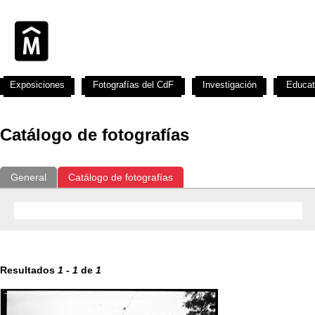
Exposiciones
Fotografías del CdF
Investigación
Educat
Catálogo de fotografías
General
Catálogo de fotografías
Resultados
1
-
1
de
1