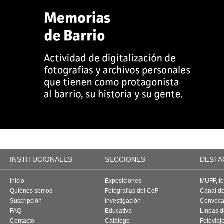
INSTITUCIONALES
SECCIONES
DESTA
Inicio
Exposiciones
MUFF, fes
Quiénes somos
Fotografías del CdF
Canal d
Suscripción
Investigación
Convoca
FAQ
Educativa
Líneas d
Contacto
Catálogo
Fotoviaj