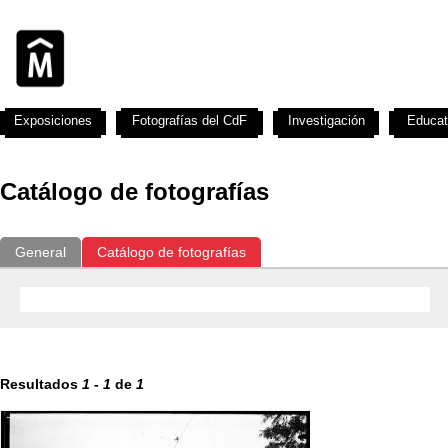
Exposiciones
Fotografías del CdF
Investigación
Educat
Catálogo de fotografías
General
Catálogo de fotografías
Resultados
1
-
1
de
1