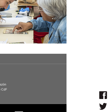
Razón
e CdF