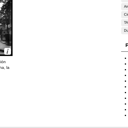
Ar
Ci
T
Du
P
ción
ha, la