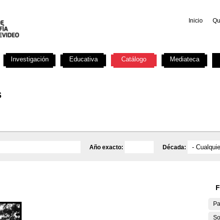
Inicio
Qu
Investigación
Educativa
Catálogo
Mediateca
s
Año exacto:
Década:
F
Pa
So