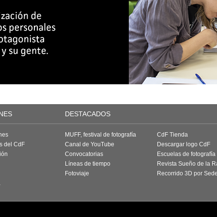
NES
DESTACADOS
nes
MUFF, festival de fotografía
CdF Tienda
as del CdF
Canal de YouTube
Descargar logo CdF
ión
Convocatorias
Escuelas de fotografía
Líneas de tiempo
Revista Sueño de la 
Fotoviaje
Recorrido 3D por Sed
a