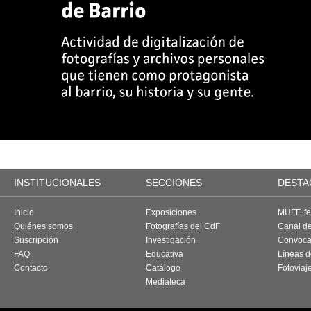
INSTITUCIONALES
SECCIONES
DESTA
Inicio
Exposiciones
MUFF, fes
Quiénes somos
Fotografías del CdF
Canal d
Suscripción
Investigación
Convoca
FAQ
Educativa
Líneas d
Contacto
Catálogo
Fotoviaj
Mediateca