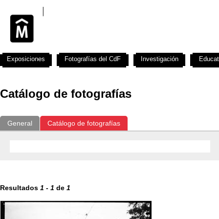
Exposiciones
Fotografías del CdF
Investigación
Educat
Catálogo de fotografías
General
Catálogo de fotografías
Resultados
1
-
1
de
1