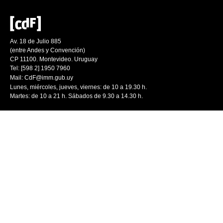
Av. 18 de Julio 885
(entre Andes y Convención)
CP 11100. Montevideo. Uruguay
Tel: [598 2] 1950 7960
Mail:
CdF@imm.gub.uy
Lunes, miércoles, jueves, viernes: de 10 a 19.30 h.
Martes: de 10 a 21 h. Sábados de 9.30 a 14.30 h.