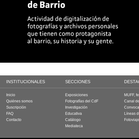
INSTITUCIONALES
SECCIONES
DESTA
Inicio
Exposiciones
MUFF, fes
Quiénes somos
Fotografías del CdF
Canal d
Suscripción
Investigación
Convoca
FAQ
Educativa
Líneas d
Contacto
Catálogo
Fotoviaj
Mediateca