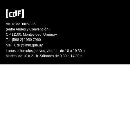
Av. 18 de Julio 885
(entre Andes y Convención)
CP 11100. Montevideo. Uruguay
Tel: [598 2] 1950 7960
Mail:
CdF@imm.gub.uy
Lunes, miércoles, jueves, viernes: de 10 a 19.30 h.
Martes: de 10 a 21 h. Sábados de 9.30 a 14.30 h.