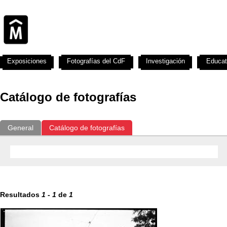
Exposiciones
Fotografías del CdF
Investigación
Educat
Catálogo de fotografías
General
Catálogo de fotografías
Resultados
1
-
1
de
1