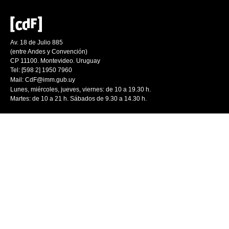
Av. 18 de Julio 885
(entre Andes y Convención)
CP 11100. Montevideo. Uruguay
Tel: [598 2] 1950 7960
Mail:
CdF@imm.gub.uy
Lunes, miércoles, jueves, viernes: de 10 a 19.30 h.
Martes: de 10 a 21 h. Sábados de 9.30 a 14.30 h.