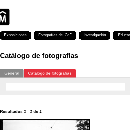
Exposiciones
Fotografías del CdF
Investigación
Educat
Catálogo de fotografías
General
Catálogo de fotografías
Resultados
1
-
1
de
1