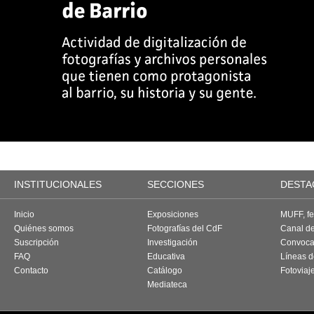
INSTITUCIONALES
SECCIONES
DESTA
Inicio
Exposiciones
MUFF, fes
Quiénes somos
Fotografías del CdF
Canal d
Suscripción
Investigación
Convoca
FAQ
Educativa
Líneas d
Contacto
Catálogo
Fotoviaj
Mediateca