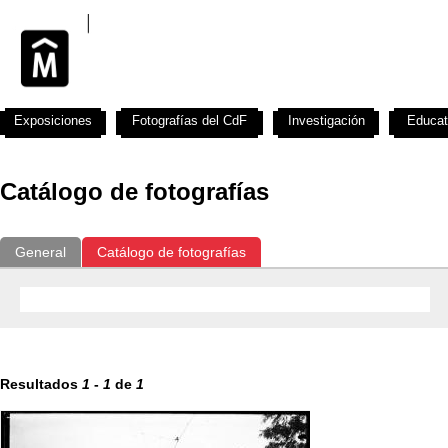
Exposiciones
Fotografías del CdF
Investigación
Educat
Catálogo de fotografías
General
Catálogo de fotografías
Resultados
1
-
1
de
1