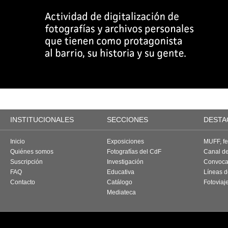
INSTITUCIONALES
SECCIONES
DESTA
Inicio
Exposiciones
MUFF, fes
Quiénes somos
Fotografías del CdF
Canal d
Suscripción
Investigación
Convoca
FAQ
Educativa
Líneas d
Contacto
Catálogo
Fotoviaj
Mediateca