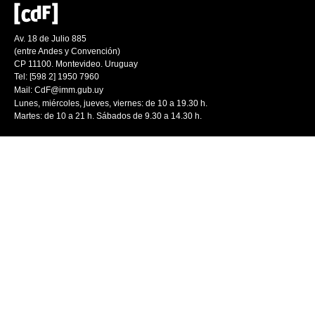
Av. 18 de Julio 885
(entre Andes y Convención)
CP 11100. Montevideo. Uruguay
Tel: [598 2] 1950 7960
Mail:
CdF@imm.gub.uy
Lunes, miércoles, jueves, viernes: de 10 a 19.30 h.
Martes: de 10 a 21 h. Sábados de 9.30 a 14.30 h.