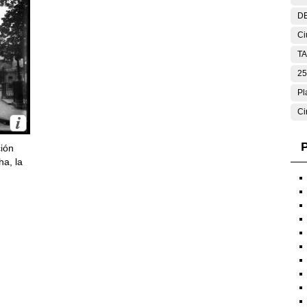
DE
Ci
T
25
Pl
Ci
P
ción
ha, la