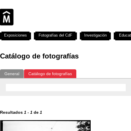
Exposiciones
Fotografías del CdF
Investigación
Educat
Catálogo de fotografías
General
Catálogo de fotografías
Resultados
1
-
1
de
1