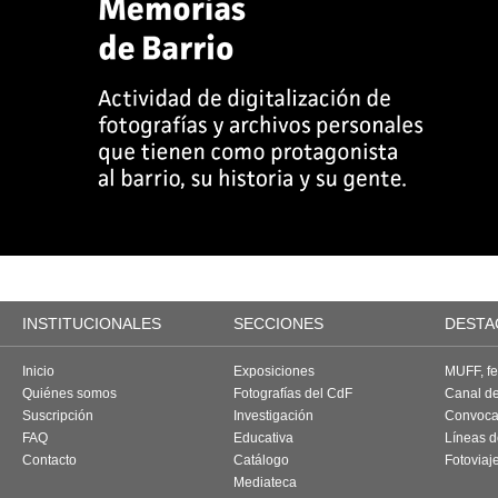
INSTITUCIONALES
SECCIONES
DESTA
Inicio
Exposiciones
MUFF, fes
Quiénes somos
Fotografías del CdF
Canal d
Suscripción
Investigación
Convoca
FAQ
Educativa
Líneas d
Contacto
Catálogo
Fotoviaj
Mediateca