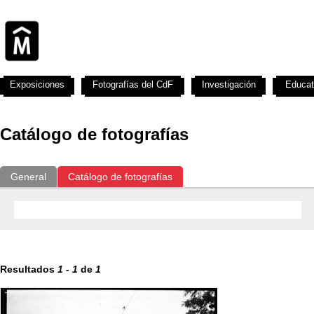
Exposiciones
Fotografías del CdF
Investigación
Educat
Catálogo de fotografías
General
Catálogo de fotografías
Resultados
1
-
1
de
1