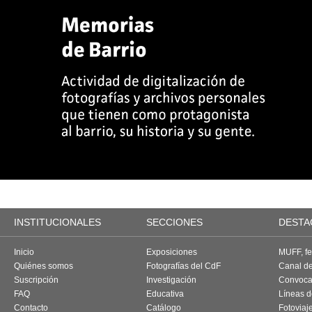
INSTITUCIONALES
SECCIONES
DESTA
Inicio
Exposiciones
MUFF, fes
Quiénes somos
Fotografías del CdF
Canal d
Suscripción
Investigación
Convoca
FAQ
Educativa
Líneas d
Contacto
Catálogo
Fotoviaj