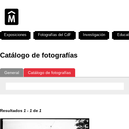
Exposiciones
Fotografías del CdF
Investigación
Educat
Catálogo de fotografías
General
Catálogo de fotografías
Resultados
1
-
1
de
1