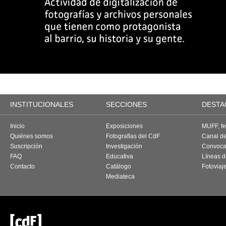
INSTITUCIONALES
SECCIONES
DESTA
Inicio
Exposiciones
MUFF, fes
Quiénes somos
Fotografías del CdF
Canal d
Suscripción
Investigación
Convoca
FAQ
Educativa
Líneas d
Contacto
Catálogo
Fotoviaj
Mediateca