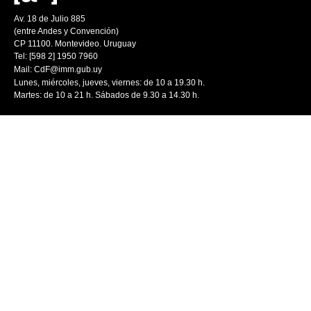
Av. 18 de Julio 885
(entre Andes y Convención)
CP 11100. Montevideo. Uruguay
Tel: [598 2] 1950 7960
Mail:
CdF@imm.gub.uy
Lunes, miércoles, jueves, viernes: de 10 a 19.30 h.
Martes: de 10 a 21 h. Sábados de 9.30 a 14.30 h.