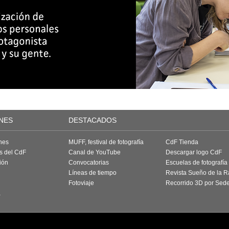
NES
DESTACADOS
nes
MUFF, festival de fotografía
CdF Tienda
as del CdF
Canal de YouTube
Descargar logo CdF
ión
Convocatorias
Escuelas de fotografía
Líneas de tiempo
Revista Sueño de la 
Fotoviaje
Recorrido 3D por Sed
a