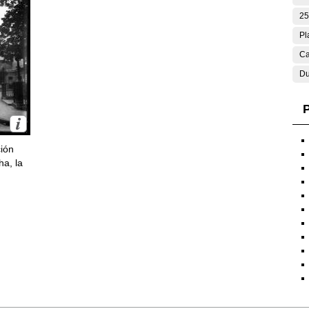
25
Pl
Ca
Du
P
ción
ha, la