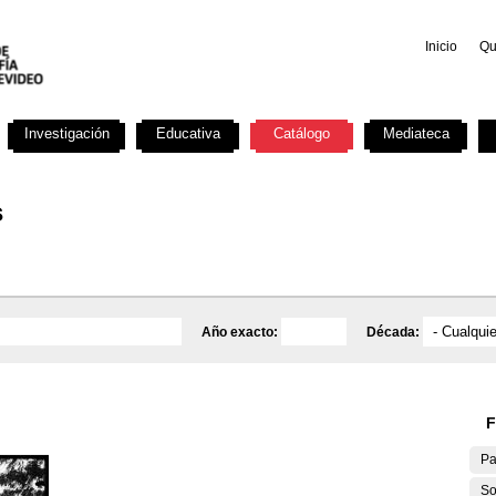
Inicio
Qu
Investigación
Educativa
Catálogo
Mediateca
s
Año exacto:
Década:
F
Pa
So