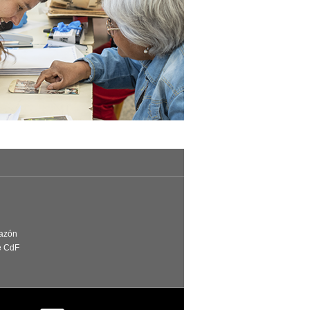
Razón
e CdF