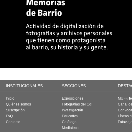
INSTITUCIONALES
SECCIONES
DESTA
Inicio
Exposiciones
MUFF, fes
Quiénes somos
Fotografías del CdF
Canal d
Suscripción
Investigación
Convoca
FAQ
Educativa
Líneas d
Contacto
Catálogo
Fotoviaj
Mediateca