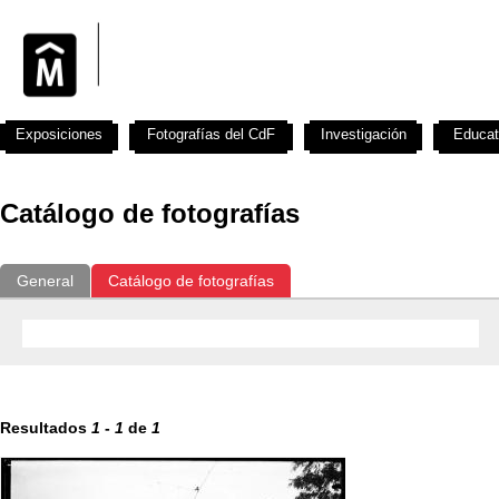
Exposiciones
Fotografías del CdF
Investigación
Educat
Catálogo de fotografías
General
Catálogo de fotografías
Resultados
1
-
1
de
1