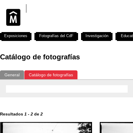
Exposiciones
Fotografías del CdF
Investigación
Educat
Catálogo de fotografías
General
Catálogo de fotografías
Resultados
1
-
2
de
2