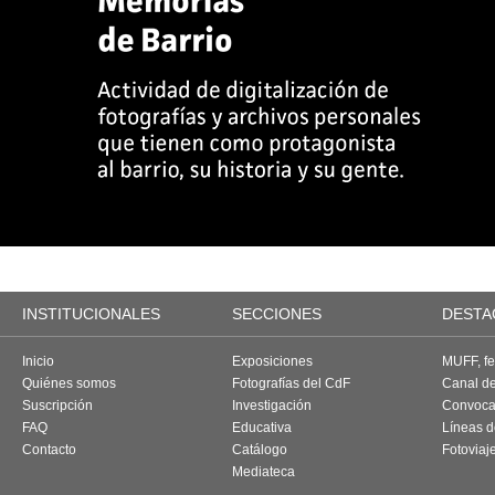
INSTITUCIONALES
SECCIONES
DESTA
Inicio
Exposiciones
MUFF, fes
Quiénes somos
Fotografías del CdF
Canal d
Suscripción
Investigación
Convoca
FAQ
Educativa
Líneas d
Contacto
Catálogo
Fotoviaj
Mediateca