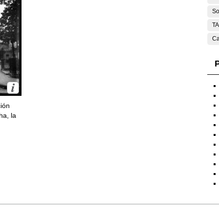
So
T
Ca
P
ción
ha, la