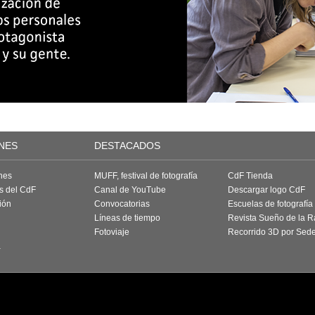
NES
DESTACADOS
nes
MUFF, festival de fotografía
CdF Tienda
as del CdF
Canal de YouTube
Descargar logo CdF
ión
Convocatorias
Escuelas de fotografía
Líneas de tiempo
Revista Sueño de la 
Fotoviaje
Recorrido 3D por Sed
a