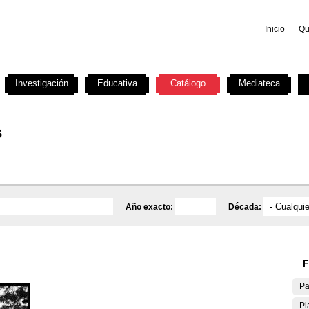
Inicio
Qu
Investigación
Educativa
Catálogo
Mediateca
s
Año exacto:
Década:
F
Pa
Pl