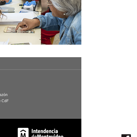
Razón
e CdF