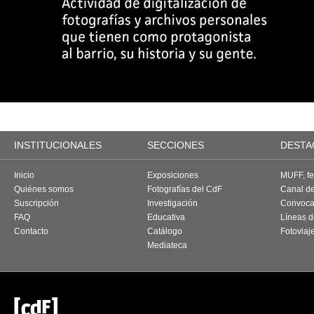
INSTITUCIONALES
SECCIONES
DESTA
Inicio
Exposiciones
MUFF, fes
Quiénes somos
Fotografías del CdF
Canal d
Suscripción
Investigación
Convoca
FAQ
Educativa
Líneas d
Contacto
Catálogo
Fotoviaj
Mediateca