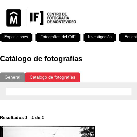
Exposiciones
Fotografías del CdF
Investigación
Educat
Catálogo de fotografías
General
Catálogo de fotografías
Resultados
1
-
1
de
1