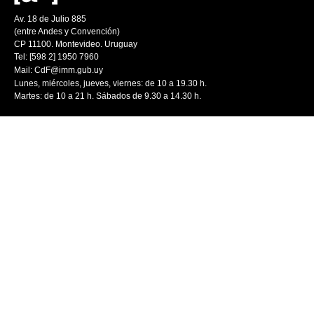
Av. 18 de Julio 885
(entre Andes y Convención)
CP 11100. Montevideo. Uruguay
Tel: [598 2] 1950 7960
Mail:
CdF@imm.gub.uy
Lunes, miércoles, jueves, viernes: de 10 a 19.30 h.
Martes: de 10 a 21 h. Sábados de 9.30 a 14.30 h.