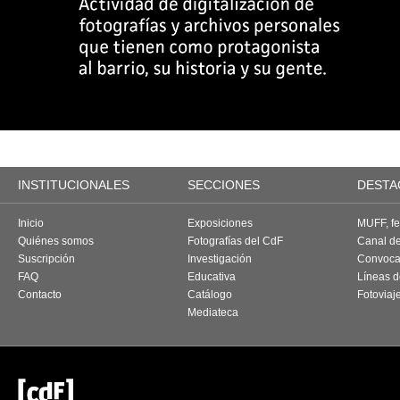
INSTITUCIONALES
SECCIONES
DESTA
Inicio
Exposiciones
MUFF, fes
Quiénes somos
Fotografías del CdF
Canal d
Suscripción
Investigación
Convoca
FAQ
Educativa
Líneas d
Contacto
Catálogo
Fotoviaj
Mediateca