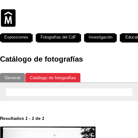
Exposiciones
Fotografías del CdF
Investigación
Educat
Catálogo de fotografías
General
Catálogo de fotografías
Resultados
1
-
1
de
1