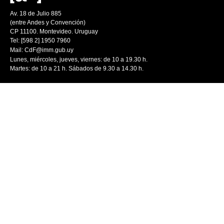
Av. 18 de Julio 885
(entre Andes y Convención)
CP 11100. Montevideo. Uruguay
Tel: [598 2] 1950 7960
Mail:
CdF@imm.gub.uy
Lunes, miércoles, jueves, viernes: de 10 a 19.30 h.
Martes: de 10 a 21 h. Sábados de 9.30 a 14.30 h.