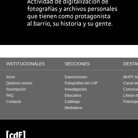
INSTITUCIONALES
SECCIONES
DESTA
Inicio
Exposiciones
MUFF, fes
Quiénes somos
Fotografías del CdF
Canal d
Suscripción
Investigación
Convoca
FAQ
Educativa
Líneas d
Contacto
Catálogo
Fotoviaj
Mediateca