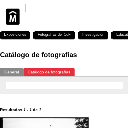
Exposiciones
Fotografías del CdF
Investigación
Educat
Catálogo de fotografías
General
Catálogo de fotografías
Resultados
1
-
1
de
1