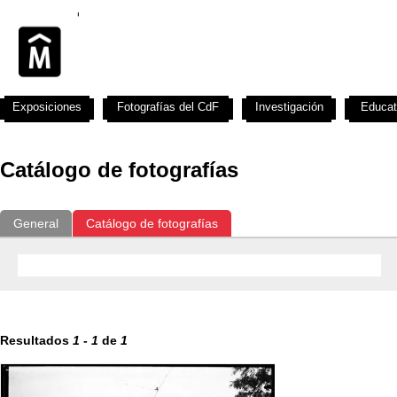
Exposiciones
Fotografías del CdF
Investigación
Educat
Catálogo de fotografías
General
Catálogo de fotografías
Resultados
1
-
1
de
1