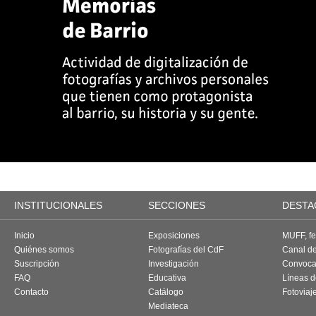
INSTITUCIONALES
SECCIONES
DESTA
Inicio
Exposiciones
MUFF, fes
Quiénes somos
Fotografías del CdF
Canal d
Suscripción
Investigación
Convoca
FAQ
Educativa
Líneas d
Contacto
Catálogo
Fotoviaj
Mediateca