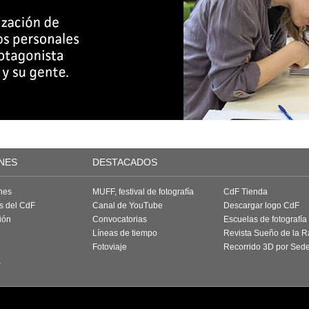
NES
DESTACADOS
nes
MUFF, festival de fotografía
CdF Tienda
as del CdF
Canal de YouTube
Descargar logo CdF
ión
Convocatorias
Escuelas de fotografía
Líneas de tiempo
Revista Sueño de la 
Fotoviaje
Recorrido 3D por Sed
a