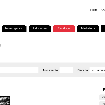
Inicio
Qu
Investigación
Educativa
Catálogo
Mediateca
s
Año exacto:
Década:
F
Pa
Pl