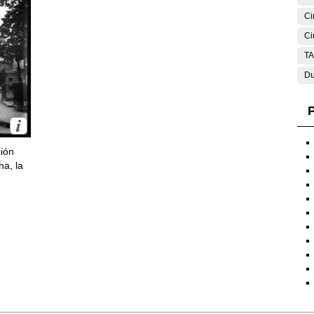
Ci
Ci
T
Du
P
ción
ha, la