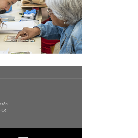
Razón
e CdF