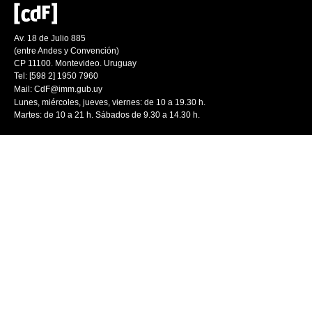
Av. 18 de Julio 885
(entre Andes y Convención)
CP 11100. Montevideo. Uruguay
Tel: [598 2] 1950 7960
Mail:
CdF@imm.gub.uy
Lunes, miércoles, jueves, viernes: de 10 a 19.30 h.
Martes: de 10 a 21 h. Sábados de 9.30 a 14.30 h.