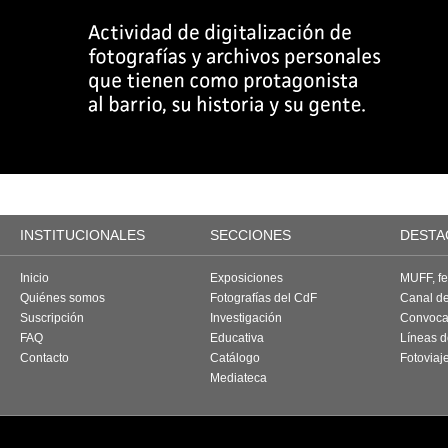
INSTITUCIONALES
SECCIONES
DESTA
Inicio
Exposiciones
MUFF, fes
Quiénes somos
Fotografías del CdF
Canal d
Suscripción
Investigación
Convoca
FAQ
Educativa
Líneas d
Contacto
Catálogo
Fotoviaj
Mediateca