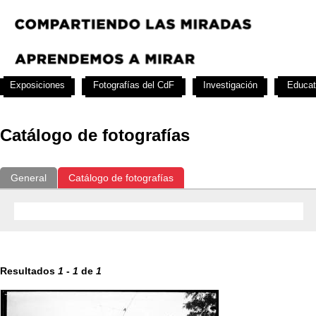
Exposiciones
Fotografías del CdF
Investigación
Educat
Catálogo de fotografías
General
Catálogo de fotografías
Resultados
1
-
1
de
1