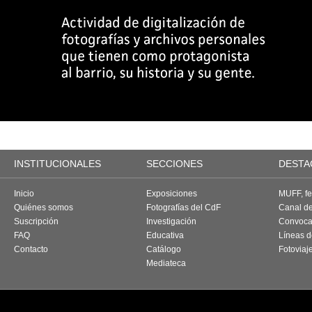
INSTITUCIONALES
SECCIONES
DESTA
Inicio
Exposiciones
MUFF, fes
Quiénes somos
Fotografías del CdF
Canal d
Suscripción
Investigación
Convoca
FAQ
Educativa
Líneas d
Contacto
Catálogo
Fotoviaj
Mediateca