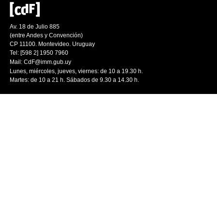
Av. 18 de Julio 885
(entre Andes y Convención)
CP 11100. Montevideo. Uruguay
Tel: [598 2] 1950 7960
Mail:
CdF@imm.gub.uy
Lunes, miércoles, jueves, viernes: de 10 a 19.30 h.
Martes: de 10 a 21 h. Sábados de 9.30 a 14.30 h.