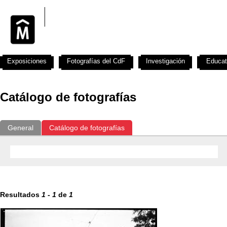
Exposiciones
Fotografías del CdF
Investigación
Educat
Catálogo de fotografías
General
Catálogo de fotografías
Resultados
1
-
1
de
1