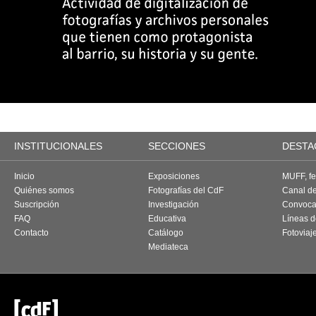
INSTITUCIONALES
SECCIONES
DESTA
Inicio
Exposiciones
MUFF, fes
Quiénes somos
Fotografías del CdF
Canal d
Suscripción
Investigación
Convoca
FAQ
Educativa
Líneas d
Contacto
Catálogo
Fotoviaj
Mediateca