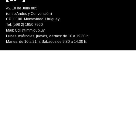
Av. 18 de Julio 885
(entre Andes y Convención)
CP 11100. Montevideo. Uruguay
Tel: [598 2] 1950 7960
Mail:
CdF@imm.gub.uy
Lunes, miércoles, jueves, viernes: de 10 a 19.30 h.
Martes: de 10 a 21 h. Sábados de 9.30 a 14.30 h.