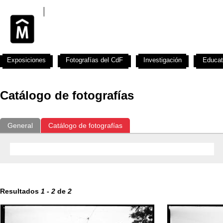
Exposiciones
Fotografías del CdF
Investigación
Educat
Catálogo de fotografías
General
Catálogo de fotografías
Resultados
1
-
2
de
2