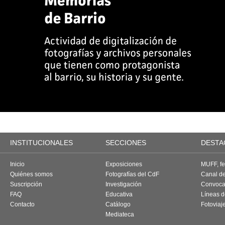
INSTITUCIONALES
SECCIONES
DESTA
Inicio
Exposiciones
MUFF, fes
Quiénes somos
Fotografías del CdF
Canal d
Suscripción
Investigación
Convoca
FAQ
Educativa
Líneas d
Contacto
Catálogo
Fotoviaj
Mediateca