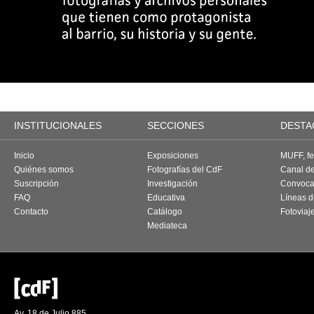
INSTITUCIONALES
SECCIONES
DESTA
Inicio
Exposiciones
MUFF, fes
Quiénes somos
Fotografías del CdF
Canal d
Suscripción
Investigación
Convoca
FAQ
Educativa
Líneas d
Contacto
Catálogo
Fotoviaj
Mediateca
Av. 18 de Julio 885