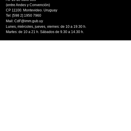
(entre Andes y Convención)
CP 11100. Montevideo. Uruguay
Tel: [598 2] 1950 7960
Mail:
CdF@imm.gub.uy
Lunes, miércoles, jueves, viernes: de 10 a 19.30 h.
Martes: de 10 a 21 h. Sábados de 9.30 a 14.30 h.