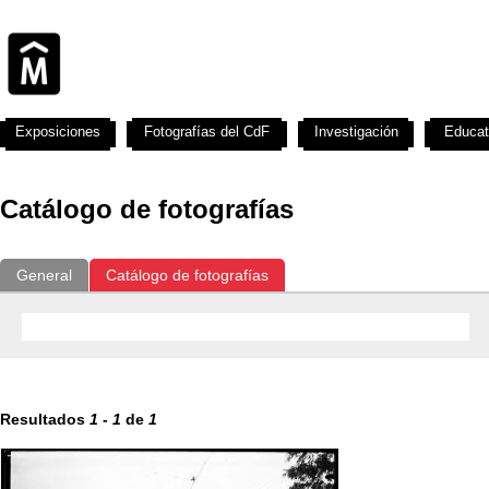
Exposiciones
Fotografías del CdF
Investigación
Educat
Catálogo de fotografías
General
Catálogo de fotografías
Resultados
1
-
1
de
1