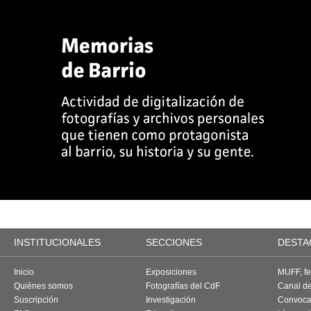
INSTITUCIONALES
SECCIONES
DESTA
Inicio
Exposiciones
MUFF, fes
Quiénes somos
Fotografías del CdF
Canal d
Suscripción
Investigación
Convoca