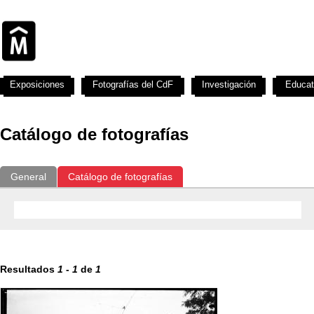
Exposiciones
Fotografías del CdF
Investigación
Educat
Catálogo de fotografías
General
Catálogo de fotografías
Resultados
1
-
1
de
1