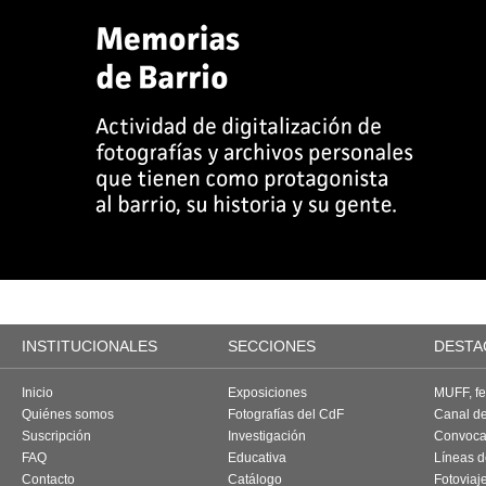
INSTITUCIONALES
SECCIONES
DESTA
Inicio
Exposiciones
MUFF, fes
Quiénes somos
Fotografías del CdF
Canal d
Suscripción
Investigación
Convoca
FAQ
Educativa
Líneas d
Contacto
Catálogo
Fotoviaj