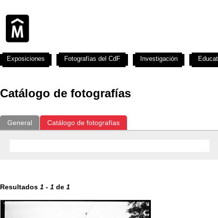
Exposiciones
Fotografías del CdF
Investigación
Educat
Catálogo de fotografías
General
Catálogo de fotografías
Resultados
1
-
1
de
1