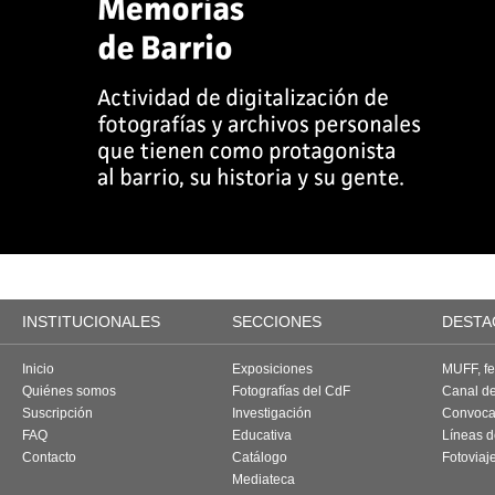
INSTITUCIONALES
SECCIONES
DESTA
Inicio
Exposiciones
MUFF, fes
Quiénes somos
Fotografías del CdF
Canal d
Suscripción
Investigación
Convoca
FAQ
Educativa
Líneas d
Contacto
Catálogo
Fotoviaj
Mediateca