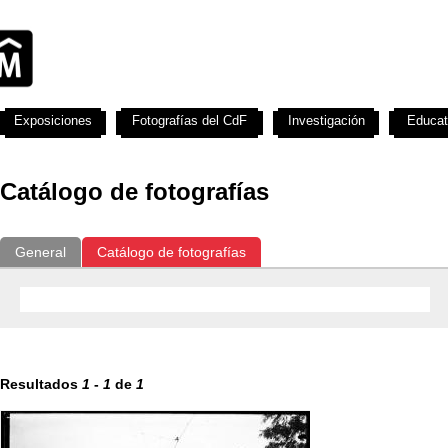
Exposiciones
Fotografías del CdF
Investigación
Educat
Catálogo de fotografías
General
Catálogo de fotografías
Resultados
1
-
1
de
1