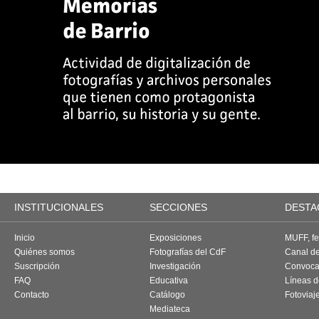
INSTITUCIONALES
SECCIONES
DESTA
Inicio
Exposiciones
MUFF, fes
Quiénes somos
Fotografías del CdF
Canal d
Suscripción
Investigación
Convoca
FAQ
Educativa
Líneas d
Contacto
Catálogo
Fotoviaj
Mediateca