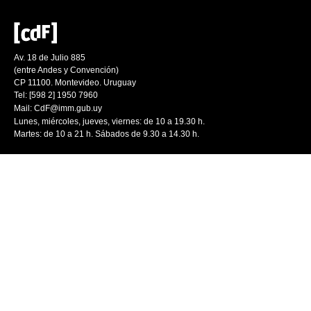
Av. 18 de Julio 885
(entre Andes y Convención)
CP 11100. Montevideo. Uruguay
Tel: [598 2] 1950 7960
Mail:
CdF@imm.gub.uy
Lunes, miércoles, jueves, viernes: de 10 a 19.30 h.
Martes: de 10 a 21 h. Sábados de 9.30 a 14.30 h.