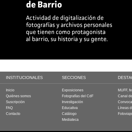
INSTITUCIONALES
SECCIONES
DESTA
Inicio
Exposiciones
MUFF, fes
Quiénes somos
Fotografías del CdF
Canal d
Suscripción
Investigación
Convoca
FAQ
Educativa
Líneas d
Contacto
Catálogo
Fotoviaj
Mediateca