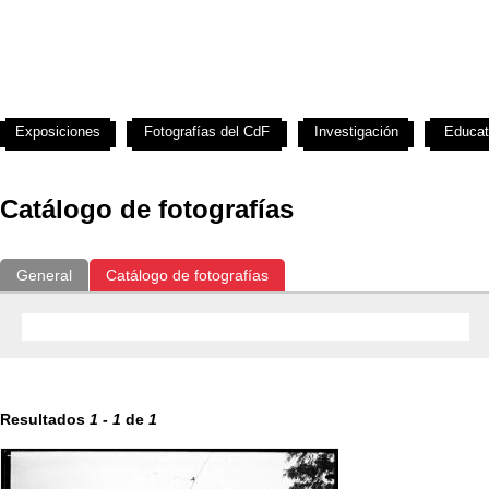
Exposiciones
Fotografías del CdF
Investigación
Educat
Catálogo de fotografías
General
Catálogo de fotografías
Resultados
1
-
1
de
1