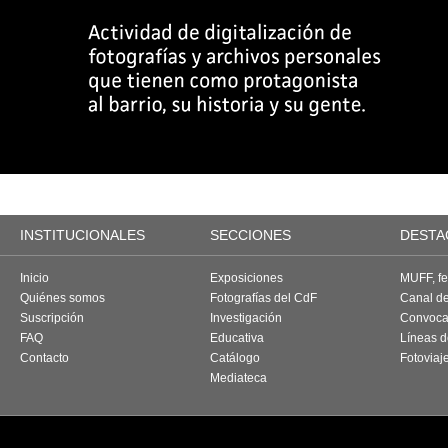
INSTITUCIONALES
SECCIONES
DESTA
Inicio
Exposiciones
MUFF, fes
Quiénes somos
Fotografías del CdF
Canal d
Suscripción
Investigación
Convoca
FAQ
Educativa
Líneas d
Contacto
Catálogo
Fotoviaj
Mediateca