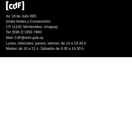
Av. 18 de Julio 885
(entre Andes y Convención)
CP 11100. Montevideo. Uruguay
Tel: [598 2] 1950 7960
Mail:
CdF@imm.gub.uy
Lunes, miércoles, jueves, viernes: de 10 a 19.30 h.
Martes: de 10 a 21 h. Sábados de 9.30 a 14.30 h.