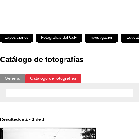
Exposiciones
Fotografías del CdF
Investigación
Educat
Catálogo de fotografías
General
Catálogo de fotografías
Resultados
1
-
1
de
1