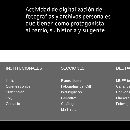
INSTITUCIONALES
SECCIONES
DESTA
Inicio
Exposiciones
MUFF, fes
Quiénes somos
Fotografías del CdF
Canal d
Suscripción
Investigación
Convoca
FAQ
Educativa
Líneas d
Contacto
Catálogo
Fotoviaj
Mediateca