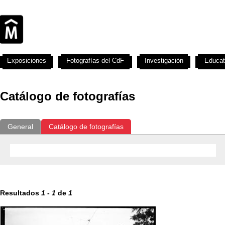
Exposiciones
Fotografías del CdF
Investigación
Educat
Catálogo de fotografías
General
Catálogo de fotografías
Resultados
1
-
1
de
1