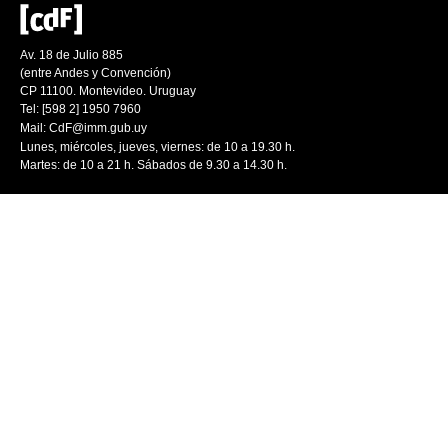
Av. 18 de Julio 885
(entre Andes y Convención)
CP 11100. Montevideo. Uruguay
Tel: [598 2] 1950 7960
Mail:
CdF@imm.gub.uy
Lunes, miércoles, jueves, viernes: de 10 a 19.30 h.
Martes: de 10 a 21 h. Sábados de 9.30 a 14.30 h.